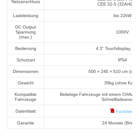
Netzanschluss
CEE 32-5 (32A/400V,
Ladeleistung
bis 22kW
DC Output
Spannung
1000V
(max.)
Bedienung
4.3” Touchdisplay, 2 
Schutzart
IP54
Dimensionen
500 × 240 × 510 cm (ohne
Gewicht
39kg (ohne Kabel
Kompatible
Beliebige Fahrzeuge mit einem CHAd
Fahrzeuge
Schnellladeanschl
Datenblatt
Factsheet
Garantie
24 Monate (Bring-I