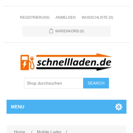
REGISTRIERUNG
ANMELDEN
WUNSCHLISTE
(0)
WARENKORB
(0)
SEARCH
MENU
Attribute name
Attribut
Home
/
Mobile Lader
/