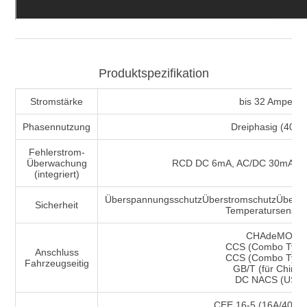
Produktspezifikation
Stromstärke
bis 32 Ampere
Phasennutzung
Dreiphasig (400V
Fehlerstrom-
Überwachung
RCD DC 6mA, AC/DC 30mA (alls
(integriert)
ÜberspannungsschutzÜberstromschutzÜberlast
Sicherheit
Temperatursensor
CHAdeMO,
CCS (Combo Typ 2
Anschluss
CCS (Combo Typ 1
Fahrzeugseitig
GB/T (für China)
DC NACS (USA)
CEE 16-5 (16A/400V, 